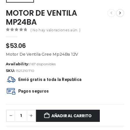
MOTOR DE VENTILA
MP24BA
( No hay valoraciones aún. )
0
out of 5
$
53.06
Motor De Ventila Gree Mp24Ba 12V
Availability:
167 disponibles
SKU:
1521210710
Envió gratis a toda la Republica
Pagos seguros
AÑADIR AL CARRITO