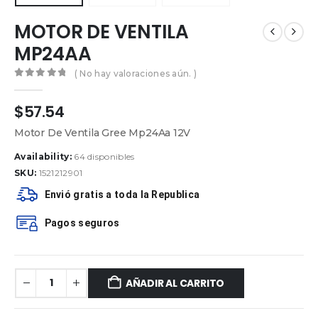
MOTOR DE VENTILA
MP24AA
( No hay valoraciones aún. )
0
out of 5
$
57.54
Motor De Ventila Gree Mp24Aa 12V
Availability:
64 disponibles
SKU:
1521212901
Envió gratis a toda la Republica
Pagos seguros
AÑADIR AL CARRITO