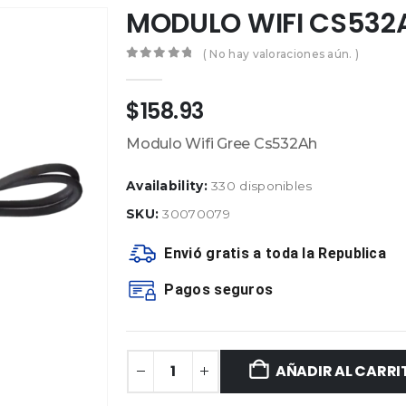
MODULO WIFI CS532
( No hay valoraciones aún. )
0
out of 5
$
158.93
Modulo Wifi Gree Cs532Ah
Availability:
330 disponibles
SKU:
30070079
Envió gratis a toda la Republica
Pagos seguros
AÑADIR AL CARRI