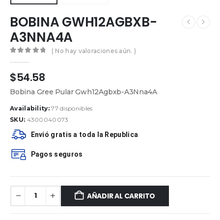
BOBINA GWH12AGBXB-
A3NNA4A
( No hay valoraciones aún. )
0
out of 5
$
54.58
Bobina Gree Pular Gwh12Agbxb-A3Nna4A
Availability:
77 disponibles
SKU:
4300040073
Envió gratis a toda la Republica
Pagos seguros
AÑADIR AL CARRITO